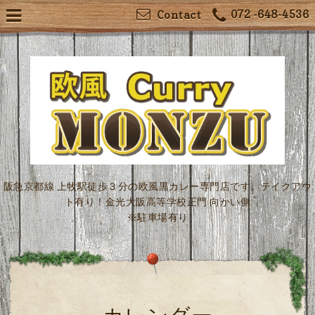
072 -648-4536
Contact
阪急京都線 上牧駅徒歩３分の欧風黒カレー専門店です。テイクアウ
ト有り！金光大阪高等学校正門 向かい側
※駐車場有り