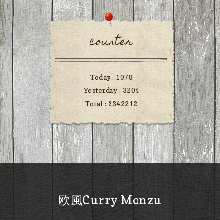
counter
Today :
1078
Yesterday :
3204
Total :
2342212
欧風Curry Monzu