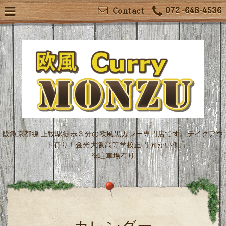
072 -648-4536
Contact
阪急京都線 上牧駅徒歩３分の欧風黒カレー専門店です。テイクアウ
ト有り！金光大阪高等学校正門 向かい側
※駐車場有り