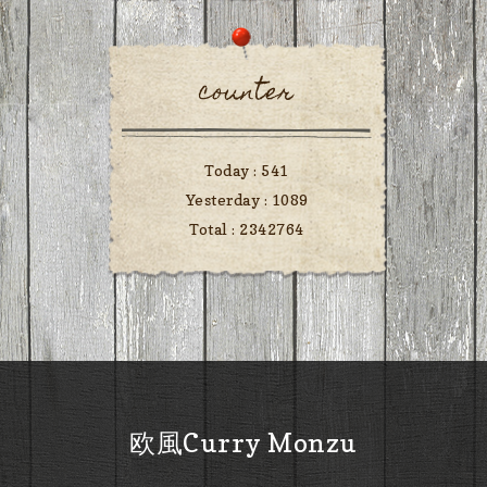
counter
Today :
541
Yesterday :
1089
Total :
2342764
欧風Curry Monzu