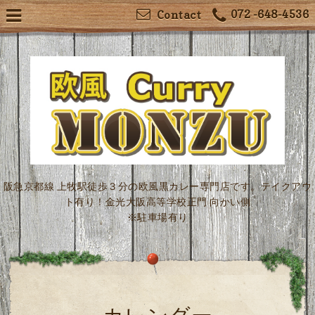
072 -648-4536
Contact
阪急京都線 上牧駅徒歩３分の欧風黒カレー専門店です。テイクアウ
ト有り！金光大阪高等学校正門 向かい側
※駐車場有り