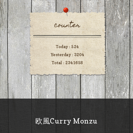
counter
Today :
524
Yesterday :
3204
Total :
2341658
欧風Curry Monzu