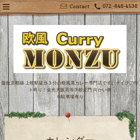
072 -648-4536
Contact
阪急京都線 上牧駅徒歩３分の欧風黒カレー専門店です。テイクアウ
ト有り！金光大阪高等学校正門 向かい側
※駐車場有り