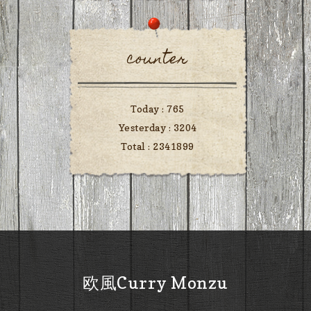
counter
Today :
765
Yesterday :
3204
Total :
2341899
欧風Curry Monzu