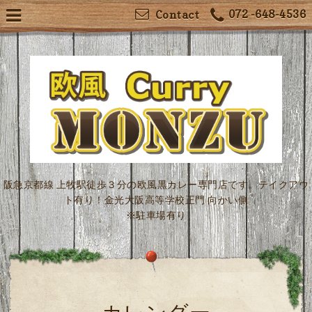
072 -648-4536
Contact
阪急京都線 上牧駅徒歩３分の欧風黒カレー専門店です。テイクアウ
ト有り！金光大阪高等学校正門 向かい側
※駐車場有り