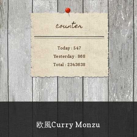
counter
Today :
547
Yesterday :
868
Total :
2343638
欧風Curry Monzu