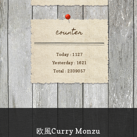
counter
Today :
1127
Yesterday :
1621
Total :
2339057
欧風Curry Monzu