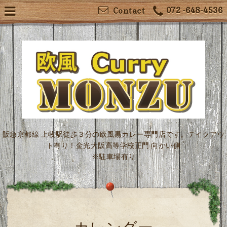
072 -648-4536
Contact
阪急京都線 上牧駅徒歩３分の欧風黒カレー専門店です。テイクアウ
ト有り！金光大阪高等学校正門 向かい側
※駐車場有り