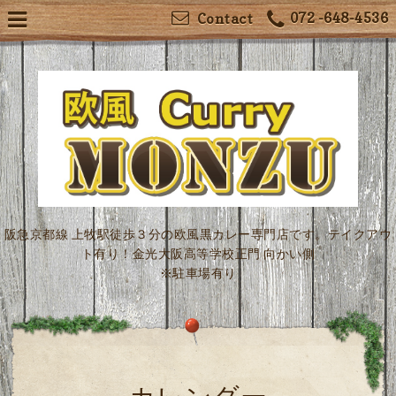
072 -648-4536
Contact
阪急京都線 上牧駅徒歩３分の欧風黒カレー専門店です。テイクアウ
ト有り！金光大阪高等学校正門 向かい側
※駐車場有り