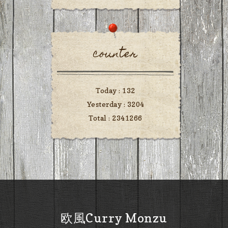
counter
Today :
132
Yesterday :
3204
Total :
2341266
欧風Curry Monzu