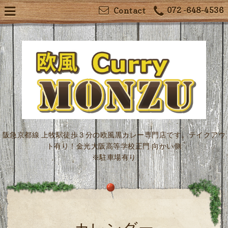
072 -648-4536
Contact
阪急京都線 上牧駅徒歩３分の欧風黒カレー専門店です。テイクアウ
ト有り！金光大阪高等学校正門 向かい側
※駐車場有り