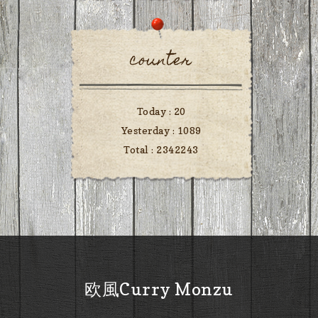
counter
Today :
20
Yesterday :
1089
Total :
2342243
欧風Curry Monzu