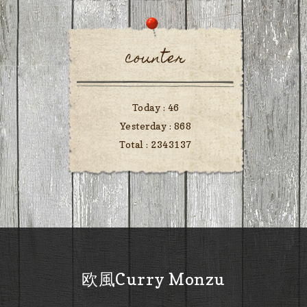
counter
Today :
46
Yesterday :
868
Total :
2343137
欧風Curry Monzu