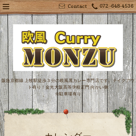
072 -648-4536
Contact
阪急京都線 上牧駅徒歩３分の欧風黒カレー専門店です。テイクアウ
ト有り！金光大阪高等学校正門 向かい側
※駐車場有り