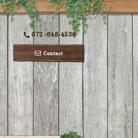
072 -648-4536
Contact