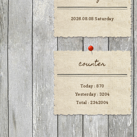
2026.08.08 Saturday
counter
Today :
870
Yesterday :
3204
Total :
2342004