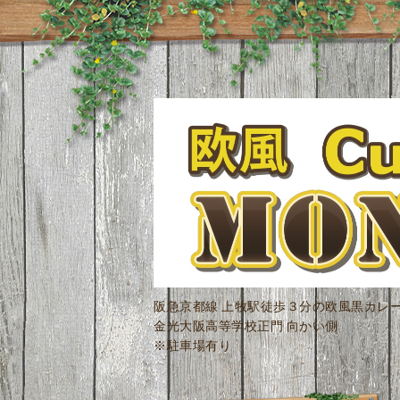
阪急京都線 上牧駅徒歩３分の欧風黒カレ
金光大阪高等学校正門 向かい側
※駐車場有り