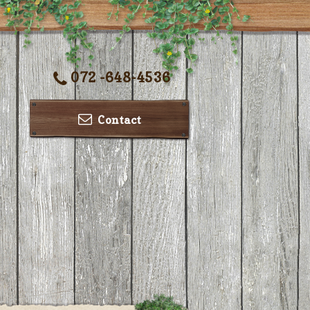
072 -648-4536
Contact