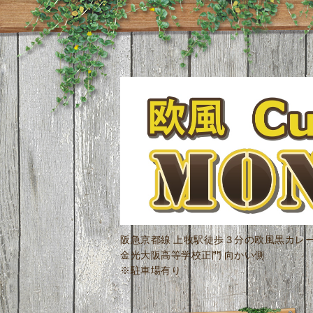
阪急京都線 上牧駅徒歩３分の欧風黒カレ
金光大阪高等学校正門 向かい側
※駐車場有り