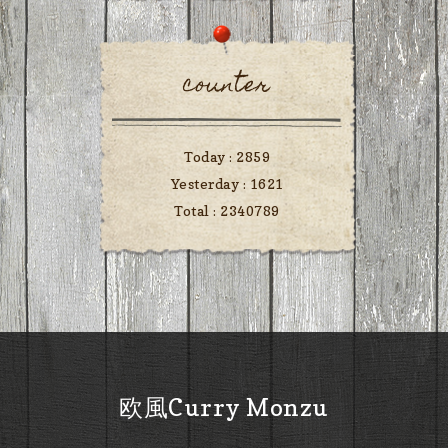
counter
Today :
2859
Yesterday :
1621
Total :
2340789
欧風Curry Monzu