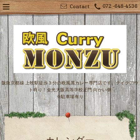
072 -648-4536
Contact
阪急京都線 上牧駅徒歩３分の欧風黒カレー専門店です。テイクアウ
ト有り！金光大阪高等学校正門 向かい側
※駐車場有り