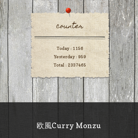
counter
Today :
1156
Yesterday :
959
Total :
2337465
欧風Curry Monzu