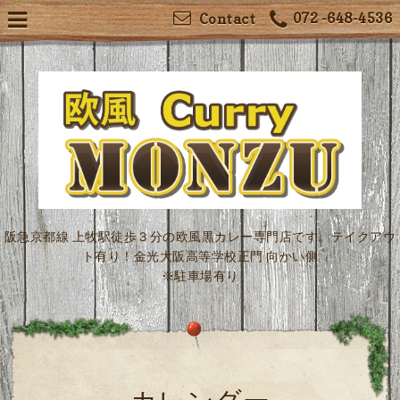
072 -648-4536
Contact
阪急京都線 上牧駅徒歩３分の欧風黒カレー専門店です。テイクアウ
ト有り！金光大阪高等学校正門 向かい側
※駐車場有り