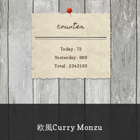
counter
Today :
72
Yesterday :
868
Total :
2343163
欧風Curry Monzu