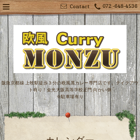
072 -648-4536
Contact
阪急京都線 上牧駅徒歩３分の欧風黒カレー専門店です。テイクアウ
ト有り！金光大阪高等学校正門 向かい側
※駐車場有り