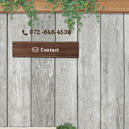
072 -648-4536
Contact