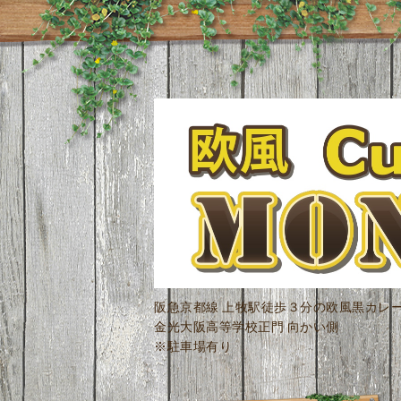
阪急京都線 上牧駅徒歩３分の欧風黒カレ
金光大阪高等学校正門 向かい側
※駐車場有り