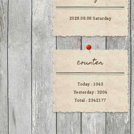
2026.08.08 Saturday
counter
Today :
1043
Yesterday :
3204
Total :
2342177