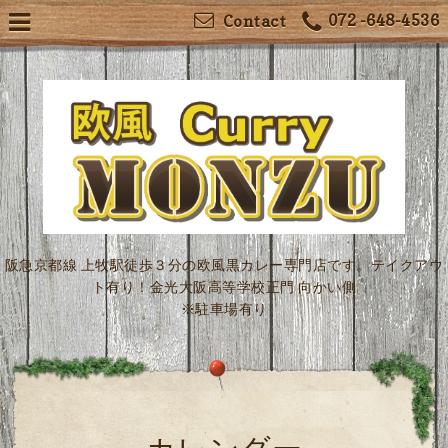
072 -648-4536
Contact
阪急京都線 上牧駅徒歩３分の欧風黒カレー専門店です。テイクアウ
ト有り！金光大阪高等学校正門 向かい側
※駐車場有り