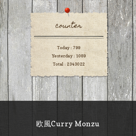
counter
Today :
799
Yesterday :
1089
Total :
2343022
欧風Curry Monzu