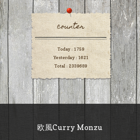
counter
Today :
1759
Yesterday :
1621
Total :
2339689
欧風Curry Monzu