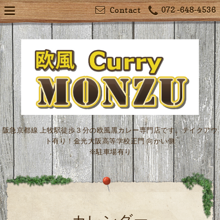
072 -648-4536
Contact
阪急京都線 上牧駅徒歩３分の欧風黒カレー専門店です。テイクアウ
ト有り！金光大阪高等学校正門 向かい側
※駐車場有り