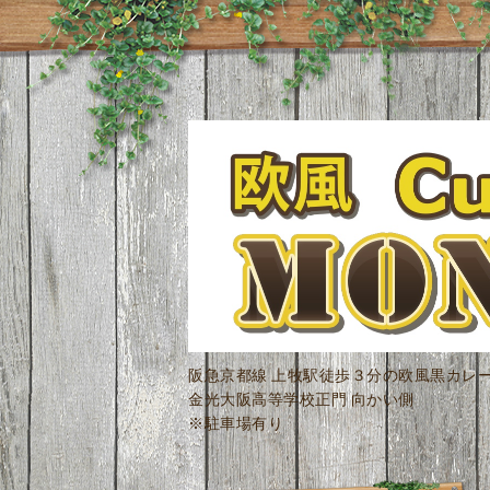
阪急京都線 上牧駅徒歩３分の欧風黒カレ
金光大阪高等学校正門 向かい側
※駐車場有り