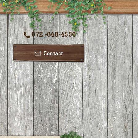
072 -648-4536
Contact