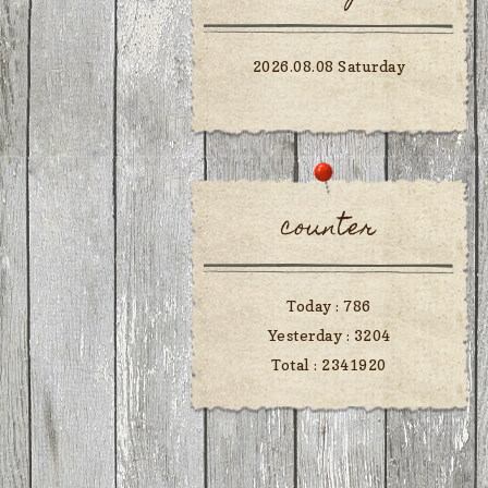
2026.08.08 Saturday
counter
Today :
786
Yesterday :
3204
Total :
2341920