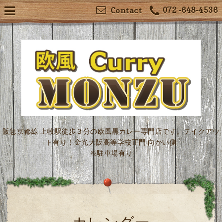
072 -648-4536
Contact
阪急京都線 上牧駅徒歩３分の欧風黒カレー専門店です。テイクアウ
ト有り！金光大阪高等学校正門 向かい側
※駐車場有り