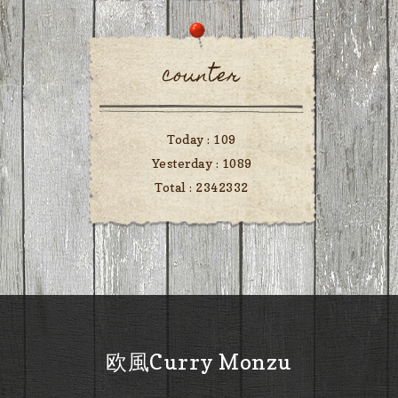
counter
Today :
109
Yesterday :
1089
Total :
2342332
欧風Curry Monzu