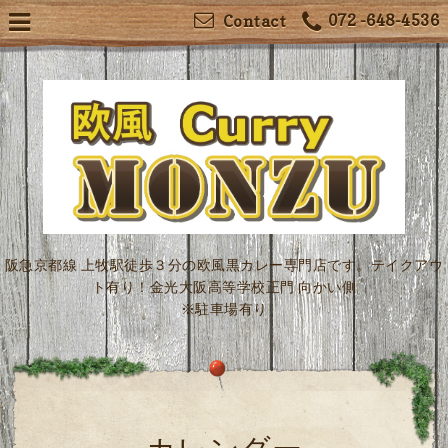
072 -648-4536
Contact
阪急京都線 上牧駅徒歩３分の欧風黒カレー専門店です。テイクアウ
ト有り！金光大阪高等学校正門 向かい側
※駐車場有り