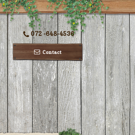
072 -648-4536
Contact