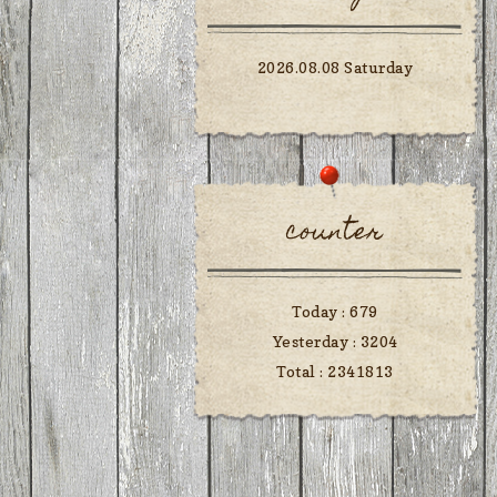
2026.08.08 Saturday
counter
Today :
679
Yesterday :
3204
Total :
2341813