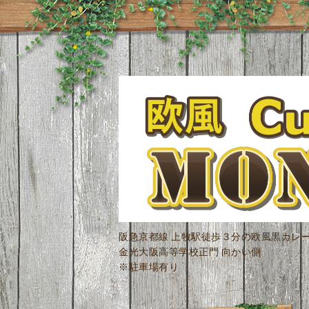
阪急京都線 上牧駅徒歩３分の欧風黒カレ
金光大阪高等学校正門 向かい側
※駐車場有り