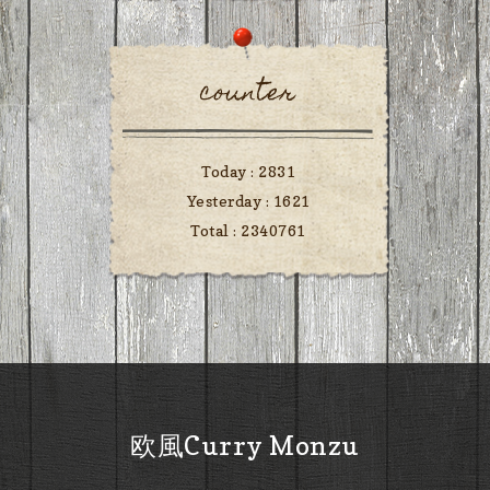
counter
Today :
2831
Yesterday :
1621
Total :
2340761
欧風Curry Monzu