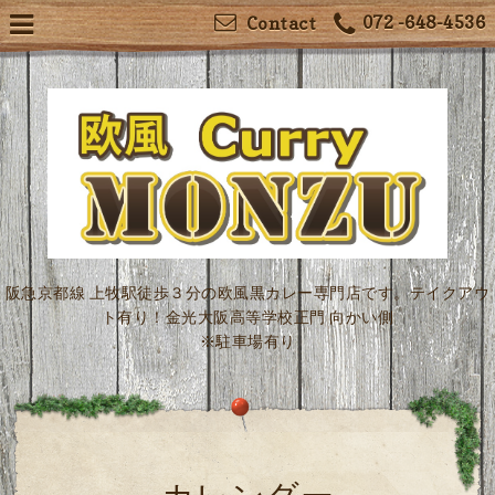
072 -648-4536
Contact
阪急京都線 上牧駅徒歩３分の欧風黒カレー専門店です。テイクアウ
ト有り！金光大阪高等学校正門 向かい側
※駐車場有り