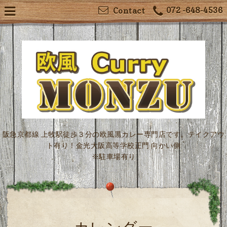
072 -648-4536
Contact
阪急京都線 上牧駅徒歩３分の欧風黒カレー専門店です。テイクアウ
ト有り！金光大阪高等学校正門 向かい側
※駐車場有り