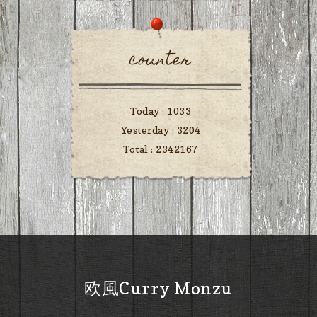
counter
Today :
1033
Yesterday :
3204
Total :
2342167
欧風Curry Monzu