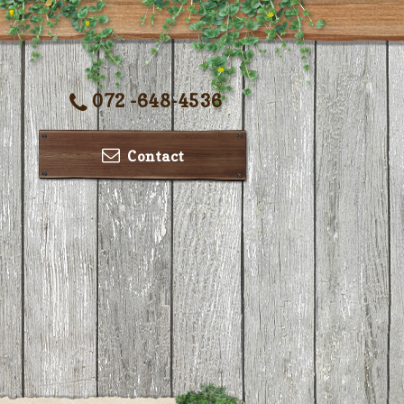
072 -648-4536
Contact