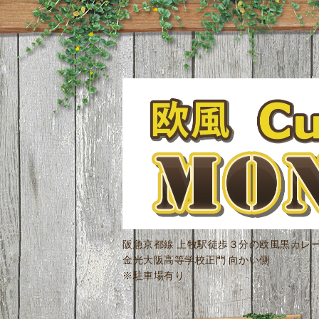
阪急京都線 上牧駅徒歩３分の欧風黒カレ
金光大阪高等学校正門 向かい側
※駐車場有り