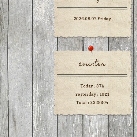
2026.08.07 Friday
counter
Today :
874
Yesterday :
1621
Total :
2338804