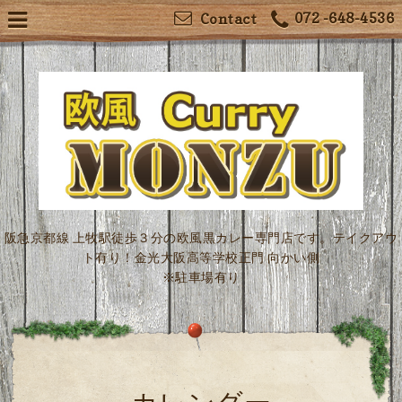
072 -648-4536
Contact
阪急京都線 上牧駅徒歩３分の欧風黒カレー専門店です。テイクアウ
ト有り！金光大阪高等学校正門 向かい側
※駐車場有り