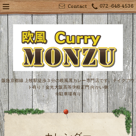
072 -648-4536
Contact
阪急京都線 上牧駅徒歩３分の欧風黒カレー専門店です。テイクアウ
ト有り！金光大阪高等学校正門 向かい側
※駐車場有り