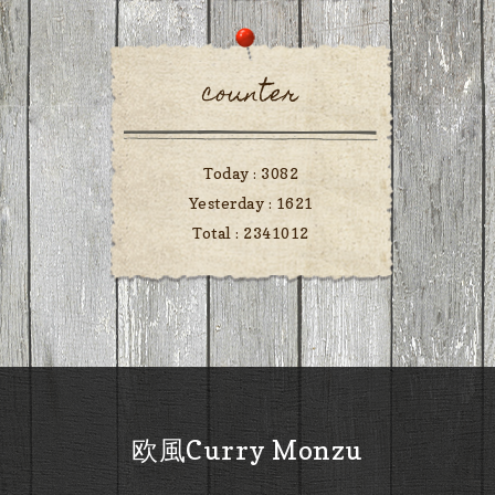
counter
Today :
3082
Yesterday :
1621
Total :
2341012
欧風Curry Monzu