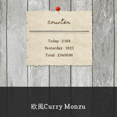
counter
Today :
2168
Yesterday :
1621
Total :
2340098
欧風Curry Monzu