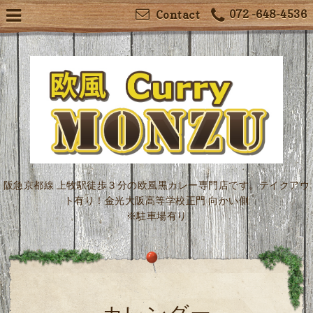
072 -648-4536
Contact
阪急京都線 上牧駅徒歩３分の欧風黒カレー専門店です。テイクアウ
ト有り！金光大阪高等学校正門 向かい側
※駐車場有り