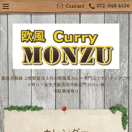
072 -648-4536
Contact
阪急京都線 上牧駅徒歩３分の欧風黒カレー専門店です。テイクアウ
ト有り！金光大阪高等学校正門 向かい側
※駐車場有り