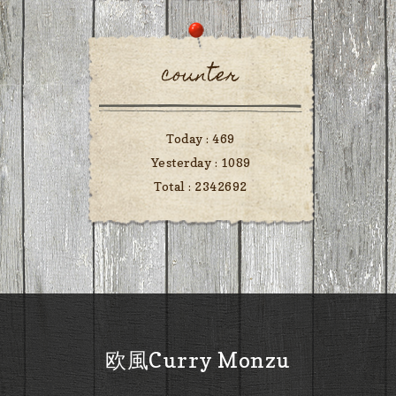
counter
Today :
469
Yesterday :
1089
Total :
2342692
欧風Curry Monzu