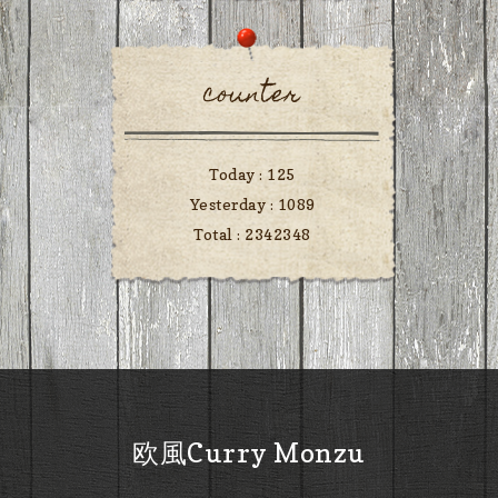
counter
Today :
125
Yesterday :
1089
Total :
2342348
欧風Curry Monzu