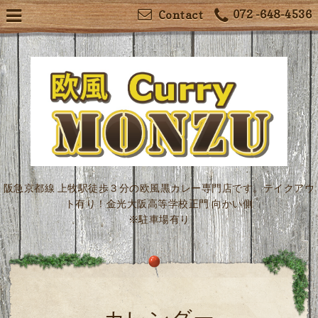
072 -648-4536
Contact
阪急京都線 上牧駅徒歩３分の欧風黒カレー専門店です。テイクアウ
ト有り！金光大阪高等学校正門 向かい側
※駐車場有り