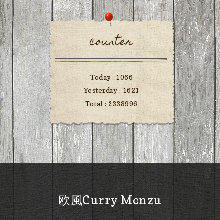
counter
Today :
1066
Yesterday :
1621
Total :
2338996
欧風Curry Monzu