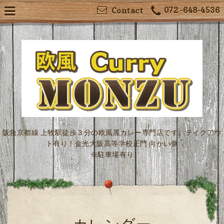
072 -648-4536
Contact
阪急京都線 上牧駅徒歩３分の欧風黒カレー専門店です。テイクアウ
ト有り！金光大阪高等学校正門 向かい側
※駐車場有り