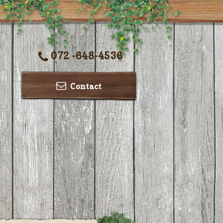
072 -648-4536
Contact