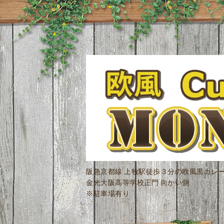
阪急京都線 上牧駅徒歩３分の欧風黒カレ
金光大阪高等学校正門 向かい側
※駐車場有り