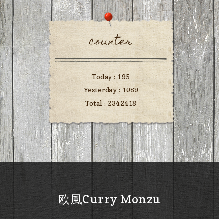
counter
Today :
195
Yesterday :
1089
Total :
2342418
欧風Curry Monzu