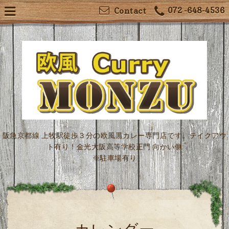
072 -648-4536
Contact
阪急京都線 上牧駅徒歩３分の欧風黒カレー専門店です。テイクアウ
ト有り！金光大阪高等学校正門 向かい側
※駐車場有り