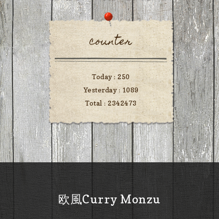
counter
Today :
250
Yesterday :
1089
Total :
2342473
欧風Curry Monzu