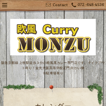
072 -648-4536
Contact
阪急京都線 上牧駅徒歩３分の欧風黒カレー専門店です。テイクアウ
ト有り！金光大阪高等学校正門 向かい側
※駐車場有り