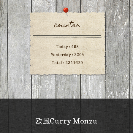
counter
Today :
495
Yesterday :
3204
Total :
2341629
欧風Curry Monzu