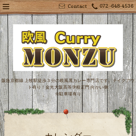
072 -648-4536
Contact
阪急京都線 上牧駅徒歩３分の欧風黒カレー専門店です。テイクアウ
ト有り！金光大阪高等学校正門 向かい側
※駐車場有り