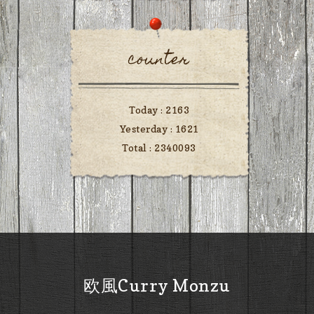
counter
Today :
2163
Yesterday :
1621
Total :
2340093
欧風Curry Monzu