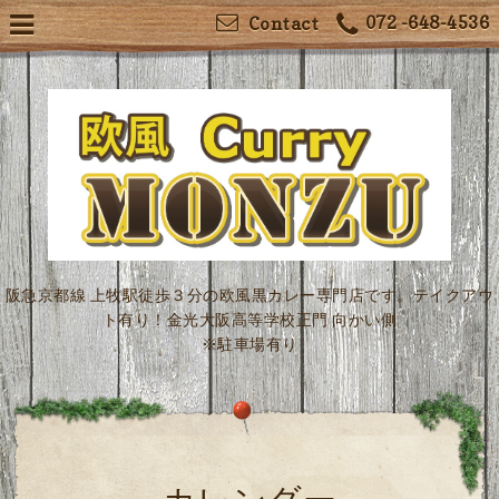
072 -648-4536
Contact
阪急京都線 上牧駅徒歩３分の欧風黒カレー専門店です。テイクアウ
ト有り！金光大阪高等学校正門 向かい側
※駐車場有り