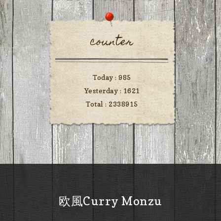
counter
Today :
985
Yesterday :
1621
Total :
2338915
欧風Curry Monzu