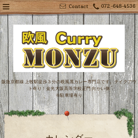
072 -648-4536
Contact
阪急京都線 上牧駅徒歩３分の欧風黒カレー専門店です。テイクアウ
ト有り！金光大阪高等学校正門 向かい側
※駐車場有り