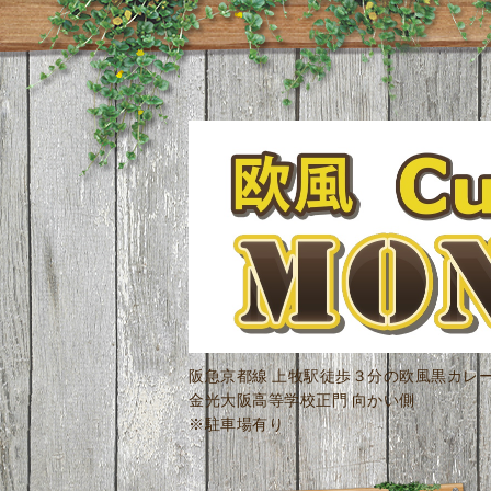
阪急京都線 上牧駅徒歩３分の欧風黒カレ
金光大阪高等学校正門 向かい側
※駐車場有り