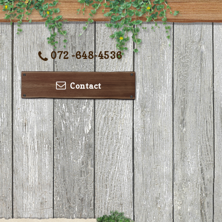
072 -648-4536
Contact