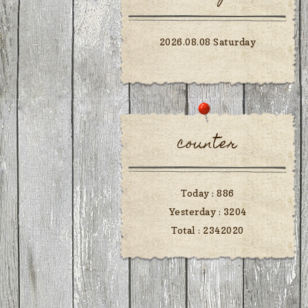
2026.08.08 Saturday
counter
Today :
886
Yesterday :
3204
Total :
2342020