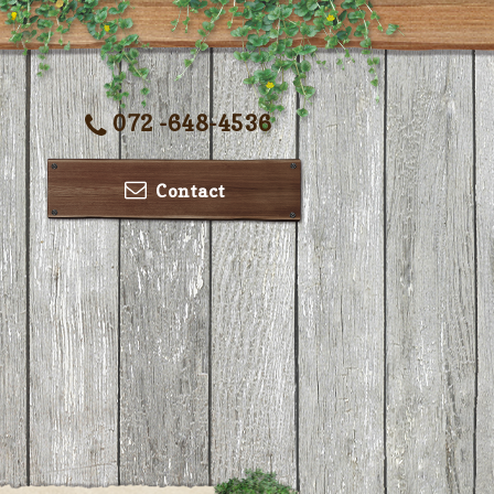
072 -648-4536
Contact