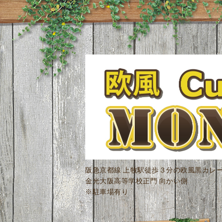
阪急京都線 上牧駅徒歩３分の欧風黒カレ
金光大阪高等学校正門 向かい側
※駐車場有り