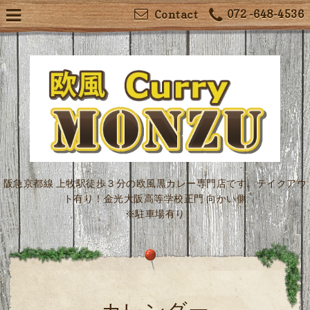
072 -648-4536
Contact
阪急京都線 上牧駅徒歩３分の欧風黒カレー専門店です。テイクアウ
ト有り！金光大阪高等学校正門 向かい側
※駐車場有り