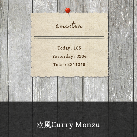
counter
Today :
185
Yesterday :
3204
Total :
2341319
欧風Curry Monzu