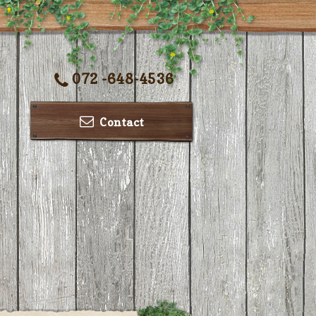
072 -648-4536
Contact