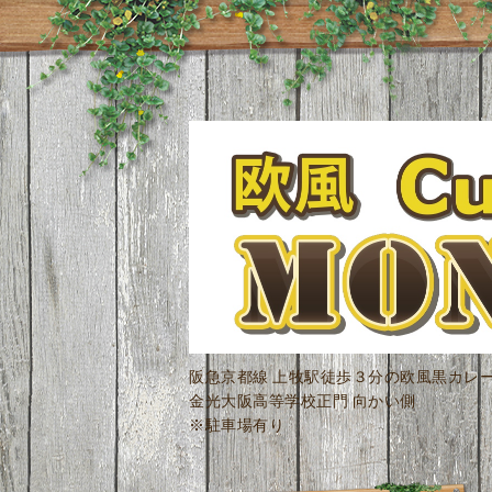
阪急京都線 上牧駅徒歩３分の欧風黒カレ
金光大阪高等学校正門 向かい側
※駐車場有り