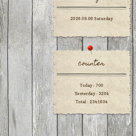
2026.08.08 Saturday
counter
Today :
700
Yesterday :
3204
Total :
2341834