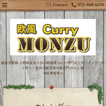
072 -648-4536
Contact
阪急京都線 上牧駅徒歩３分の欧風黒カレー専門店です。テイクアウ
ト有り！金光大阪高等学校正門 向かい側
※駐車場有り