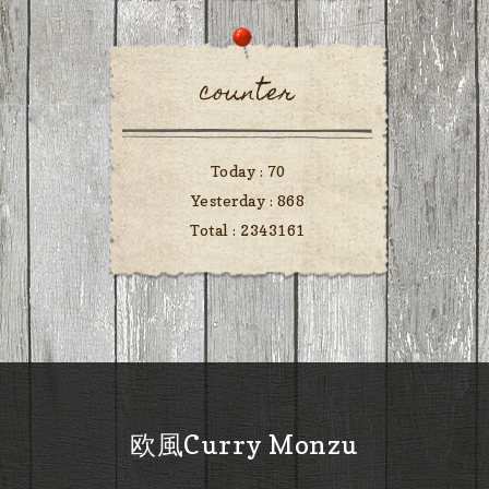
counter
Today :
70
Yesterday :
868
Total :
2343161
欧風Curry Monzu