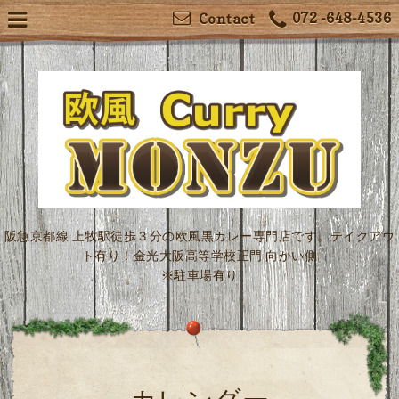
072 -648-4536
Contact
阪急京都線 上牧駅徒歩３分の欧風黒カレー専門店です。テイクアウ
ト有り！金光大阪高等学校正門 向かい側
※駐車場有り