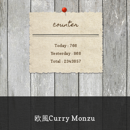
counter
Today :
766
Yesterday :
868
Total :
2343857
欧風Curry Monzu