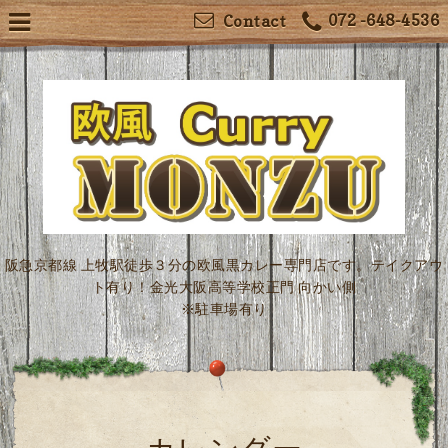
072 -648-4536
Contact
阪急京都線 上牧駅徒歩３分の欧風黒カレー専門店です。テイクアウ
ト有り！金光大阪高等学校正門 向かい側
※駐車場有り