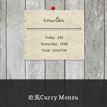
counter
Today :
483
Yesterday :
1089
Total :
2342706
欧風Curry Monzu