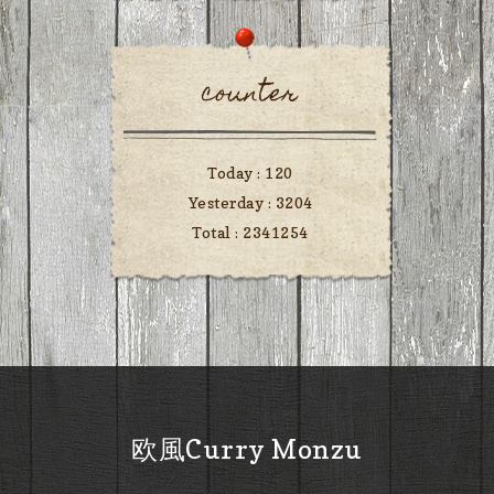
counter
Today :
120
Yesterday :
3204
Total :
2341254
欧風Curry Monzu