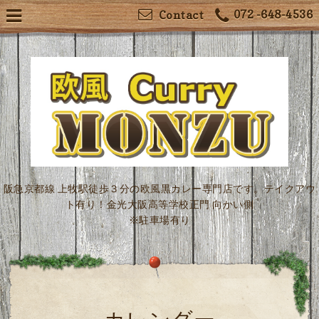
072 -648-4536
Contact
阪急京都線 上牧駅徒歩３分の欧風黒カレー専門店です。テイクアウ
ト有り！金光大阪高等学校正門 向かい側
※駐車場有り