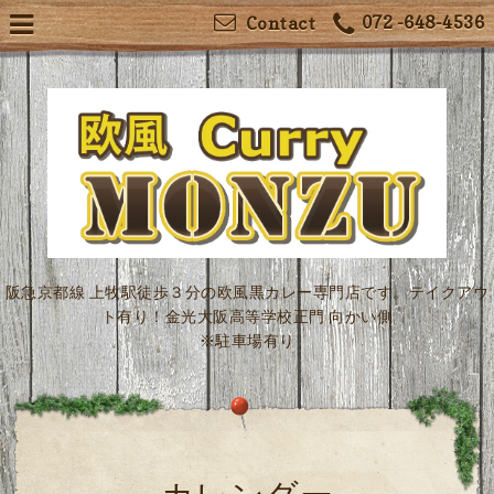
072 -648-4536
Contact
阪急京都線 上牧駅徒歩３分の欧風黒カレー専門店です。テイクアウ
ト有り！金光大阪高等学校正門 向かい側
※駐車場有り