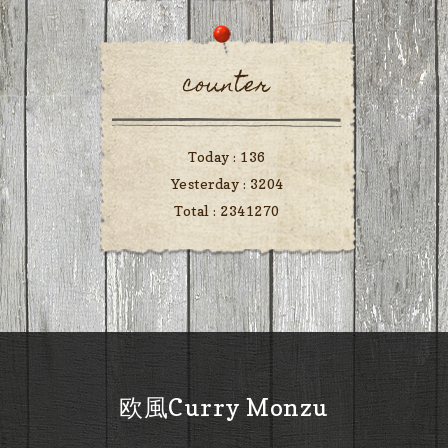
counter
Today :
136
Yesterday :
3204
Total :
2341270
欧風Curry Monzu