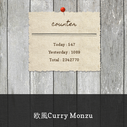
counter
Today :
547
Yesterday :
1089
Total :
2342770
欧風Curry Monzu