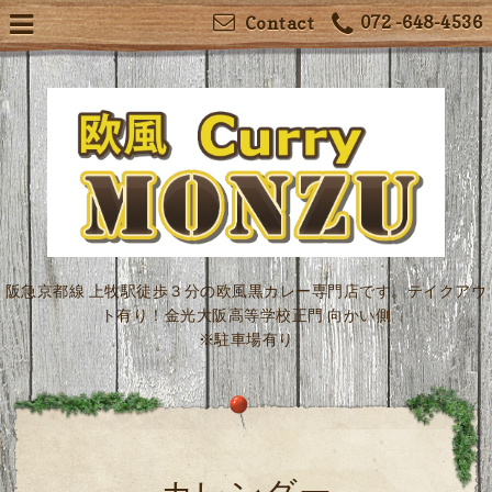
072 -648-4536
Contact
阪急京都線 上牧駅徒歩３分の欧風黒カレー専門店です。テイクアウ
ト有り！金光大阪高等学校正門 向かい側
※駐車場有り