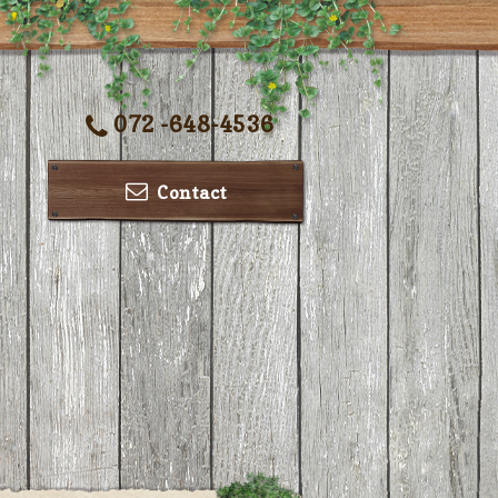
072 -648-4536
Contact