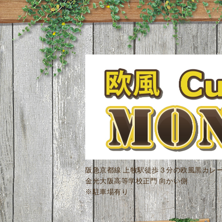
阪急京都線 上牧駅徒歩３分の欧風黒カレ
金光大阪高等学校正門 向かい側
※駐車場有り