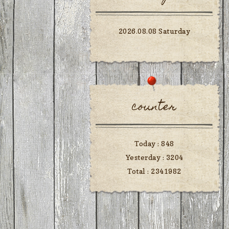
2026.08.08 Saturday
counter
Today :
848
Yesterday :
3204
Total :
2341982