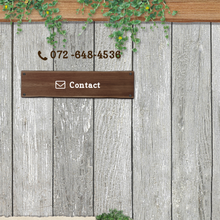
072 -648-4536
Contact