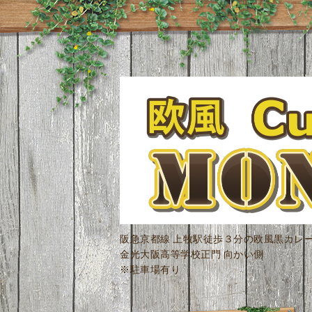
阪急京都線 上牧駅徒歩３分の欧風黒カレ
金光大阪高等学校正門 向かい側
※駐車場有り