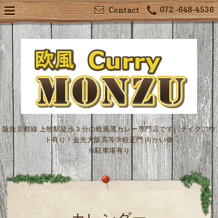
072 -648-4536
Contact
阪急京都線 上牧駅徒歩３分の欧風黒カレー専門店です。テイクアウ
ト有り！金光大阪高等学校正門 向かい側
※駐車場有り