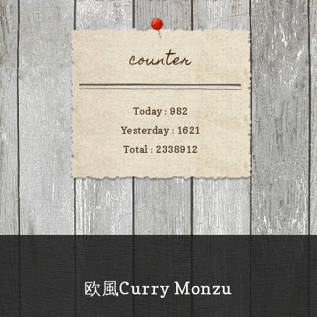
counter
Today :
982
Yesterday :
1621
Total :
2338912
欧風Curry Monzu