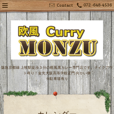
072 -648-4536
Contact
阪急京都線 上牧駅徒歩３分の欧風黒カレー専門店です。テイクアウ
ト有り！金光大阪高等学校正門 向かい側
※駐車場有り