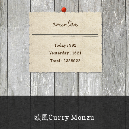
counter
Today :
992
Yesterday :
1621
Total :
2338922
欧風Curry Monzu